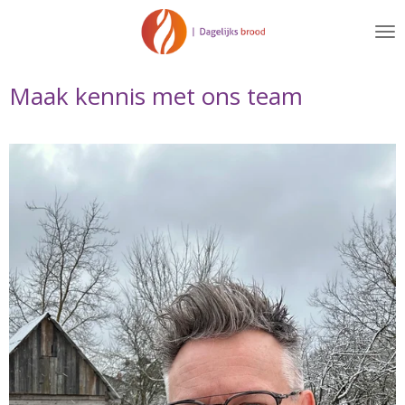
Ga
direct
naar
de
Maak kennis met ons team
hoofdinhoud